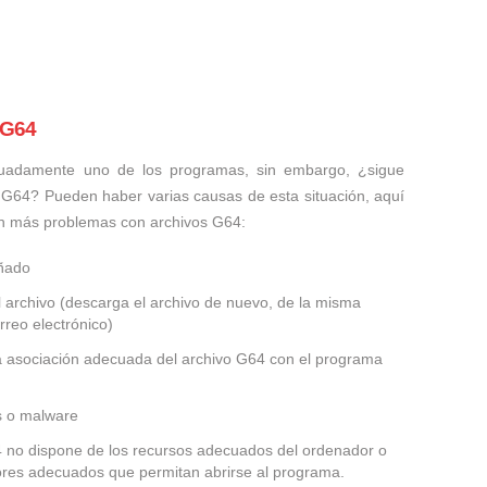
 G64
uadamente uno de los programas, sin embargo, ¿sigue
 G64? Pueden haber varias causas de esta situación, aquí
n más problemas con archivos G64:
añado
 archivo (descarga el archivo de nuevo, de la misma
rreo electrónico)
la asociación adecuada del archivo G64 con el programa
us o malware
64 no dispone de los recursos adecuados del ordenador o
dores adecuados que permitan abrirse al programa.