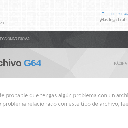
¿Tiene problemas
¡Has llegado al 
vos
ECCIONAR IDIOMA
chivo
G64
PÁGINA 
nte probable que tengas algún problema con un archi
o problema relacionado con este tipo de archivo, le