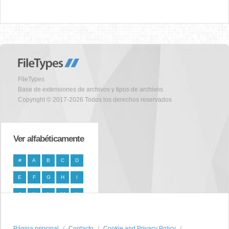
FileTypes
Base de extensiones de archivos y tipos de archivos
Copyright © 2017-2026 Todos los derechos reservados
Ver alfabéticamente
#
A
B
C
D
E
F
G
H
I
J
K
L
M
N
O
P
Q
R
S
Página principal
T
U
V
W
Contacto
X
Cookie and Privacy Policy