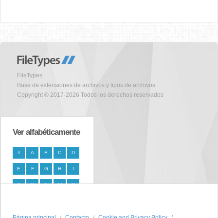
FileTypes
Base de extensiones de archivos y tipos de archivos
Copyright © 2017-2026 Todos los derechos reservados
Ver alfabéticamente
#
A
B
C
D
E
F
G
H
I
J
K
L
M
N
O
P
Q
R
S
Página principal
T
U
V
W
Contacto
X
Cookie and Privacy Policy