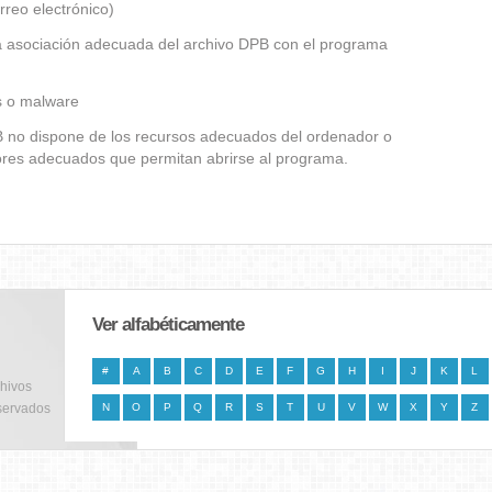
rreo electrónico)
la asociación adecuada del archivo DPB con el programa
us o malware
PB no dispone de los recursos adecuados del ordenador o
dores adecuados que permitan abrirse al programa.
Ver alfabéticamente
#
A
B
C
D
E
F
G
H
I
J
K
L
chivos
servados
N
O
P
Q
R
S
T
U
V
W
X
Y
Z