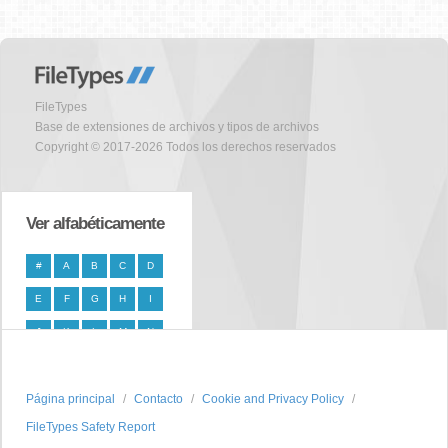
FileTypes
Base de extensiones de archivos y tipos de archivos
Copyright © 2017-2026 Todos los derechos reservados
Ver alfabéticamente
#
A
B
C
D
E
F
G
H
I
J
K
L
M
N
O
P
Q
R
S
Página principal
T
U
V
W
Contacto
X
Cookie and Privacy Policy
FileTypes Safety Report
Y
Z