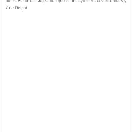
por el Editor de Diagramas que se incluye con las versiones 6 y
7 de Delphi.