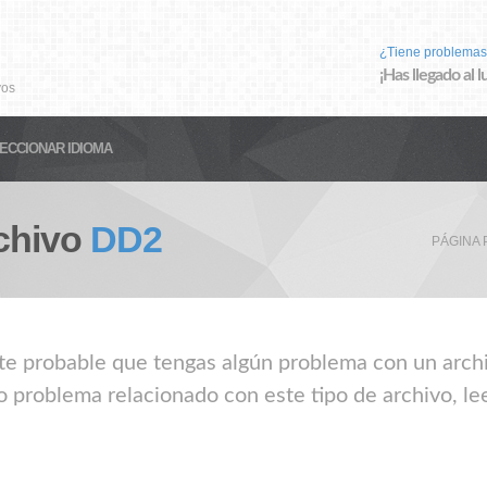
¿Tiene problemas
¡Has llegado al 
vos
ECCIONAR IDIOMA
chivo
DD2
PÁGINA 
nte probable que tengas algún problema con un archi
o problema relacionado con este tipo de archivo, le