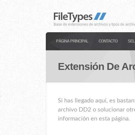
Base de extensiones de archivos y tipos de archi
PÁGINA PRINCIPAL
CONTACTO
SEL
Extensión De Ar
Si has llegado aquí, es basta
archivo DD2 o solucionar otr
información en esta página.