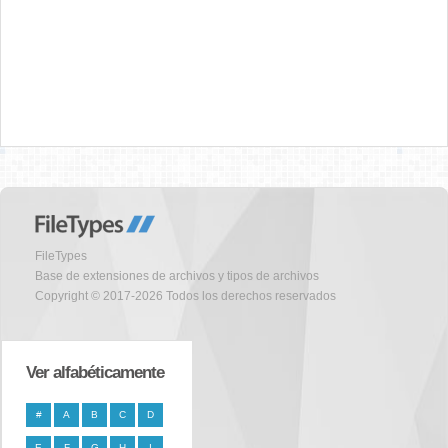
FileTypes
Base de extensiones de archivos y tipos de archivos
Copyright © 2017-2026 Todos los derechos reservados
Ver alfabéticamente
#
A
B
C
D
E
F
G
H
I