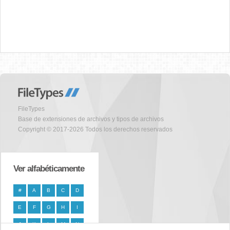
FileTypes
Base de extensiones de archivos y tipos de archivos
Copyright © 2017-2026 Todos los derechos reservados
Ver alfabéticamente
#
A
B
C
D
E
F
G
H
I
J
K
L
M
N