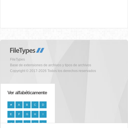
FileTypes
Base de extensiones de archivos y tipos de archivos
Copyright © 2017-2026 Todos los derechos reservados
Ver alfabéticamente
#
A
B
C
D
E
F
G
H
I
J
K
L
M
N