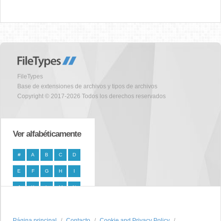
FileTypes
Base de extensiones de archivos y tipos de archivos
Copyright © 2017-2026 Todos los derechos reservados
Ver alfabéticamente
#
A
B
C
D
E
F
G
H
I
J
K
L
M
N
O
P
Q
R
S
Página principal
T
U
V
W
Contacto
X
Cookie and Privacy Policy