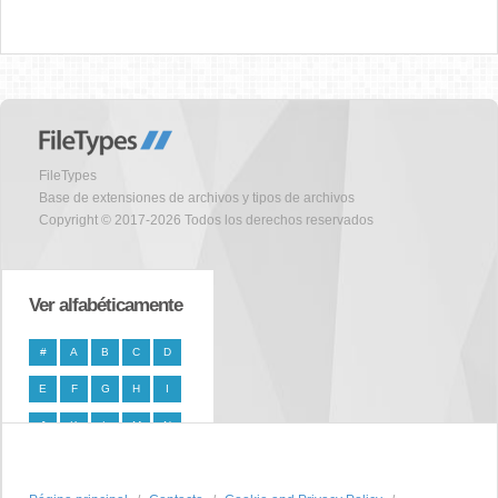
FileTypes
Base de extensiones de archivos y tipos de archivos
Copyright © 2017-2026 Todos los derechos reservados
Ver alfabéticamente
#
A
B
C
D
E
F
G
H
I
J
K
L
M
N
O
P
Q
R
S