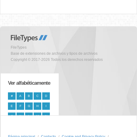
FileTypes
Base de extensiones de archivos y tipos de archivos
Copyright © 2017-2026 Todos los derechos reservados
Ver alfabéticamente
#
A
B
C
D
E
F
G
H
I
J
K
L
M
N
O
P
Q
R
S
Página principal
T
U
V
W
Contacto
X
Cookie and Privacy Policy