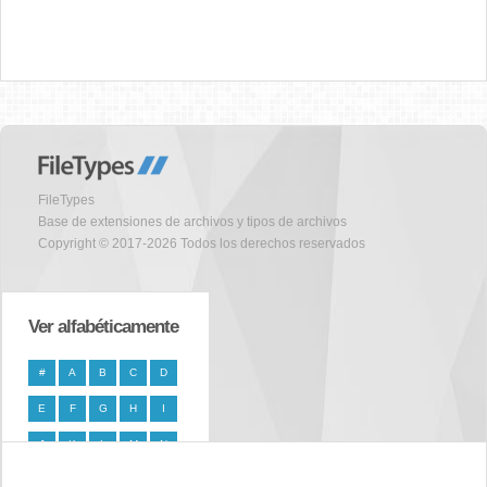
FileTypes
Base de extensiones de archivos y tipos de archivos
Copyright © 2017-2026 Todos los derechos reservados
Ver alfabéticamente
#
A
B
C
D
E
F
G
H
I
J
K
L
M
N
O
P
Q
R
S