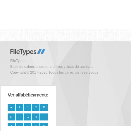
FileTypes
Base de extensiones de archivos y tipos de archivos
Copyright © 2017-2026 Todos los derechos reservados
Ver alfabéticamente
#
A
B
C
D
E
F
G
H
I
J
K
L
M
N