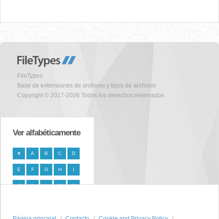
FileTypes
Base de extensiones de archivos y tipos de archivos
Copyright © 2017-2026 Todos los derechos reservados
Ver alfabéticamente
#
A
B
C
D
E
F
G
H
I
J
K
L
M
N
O
P
Q
R
S
Página principal
T
U
V
W
Contacto
X
Cookie and Privacy Policy