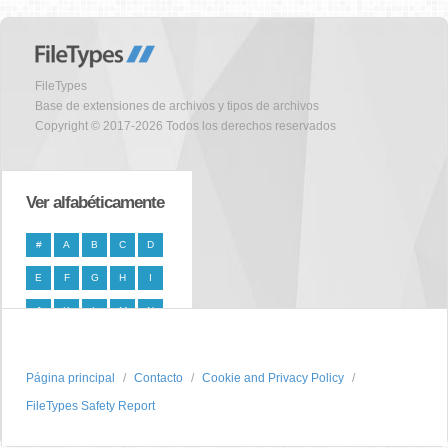
FileTypes
Base de extensiones de archivos y tipos de archivos
Copyright © 2017-2026 Todos los derechos reservados
Ver alfabéticamente
#
A
B
C
D
E
F
G
H
I
J
K
L
M
N
O
P
Q
R
S
Página principal
T
U
V
W
Contacto
X
Cookie and Privacy Policy
FileTypes Safety Report
Y
Z