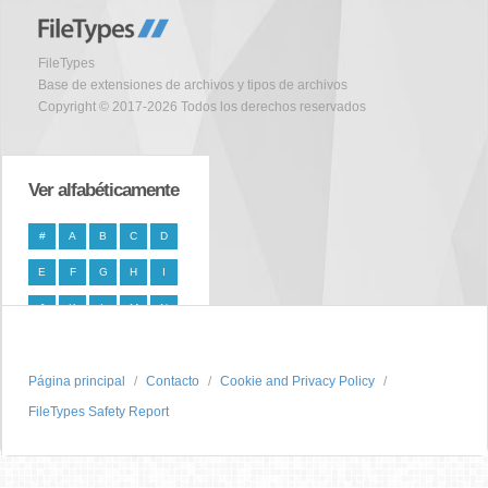
FileTypes
Base de extensiones de archivos y tipos de archivos
Copyright © 2017-2026 Todos los derechos reservados
Ver alfabéticamente
#
A
B
C
D
E
F
G
H
I
J
K
L
M
N
O
P
Q
R
S
Página principal
T
U
V
W
Contacto
X
Cookie and Privacy Policy
FileTypes Safety Report
Y
Z