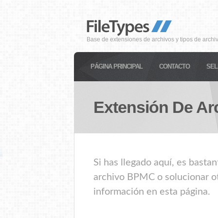
Base de extensiones de archivos y tipos de archi
PÁGINA PRINCIPAL
CONTACTO
SEL
Extensión De Ar
Si has llegado aquí, es basta
archivo BPMC o solucionar ot
información en esta página.