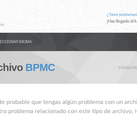
¿Tiene problemas
¡Has llegado al 
vos
ECCIONAR IDIOMA
chivo
BPMC
PÁGINA P
nte probable que tengas algún problema con un arch
ro problema relacionado con este tipo de archivo, 