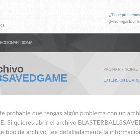
¿Tiene problemas
¡Has llegado al 
vos
ECCIONAR IDIOMA
chivo
PÁGINA PRINCIPAL
3SAVEDGAME
EXTENSIÓN DE AR
ante probable que tengas algún problema con un arch
i quieres abrir el archivo BLASTERBALL3SAVED
 tipo de archivo, lee detalladamente la informació