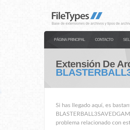
Base de extensiones de archivos y tipos de archi
PÁGINA PRINCIPAL
CONTACTO
SEL
Extensión De Ar
BLASTERBALL
Si has llegado aquí, es bast
BLASTERBALL3SAVEDGAME. S
problema relacionado con este