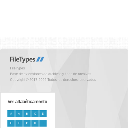
FileTypes
Base de extensiones de archivos y tipos de archivos
Copyright © 2017-2026 Todos los derechos reservados
Ver alfabéticamente
#
A
B
C
D
E
F
G
H
I