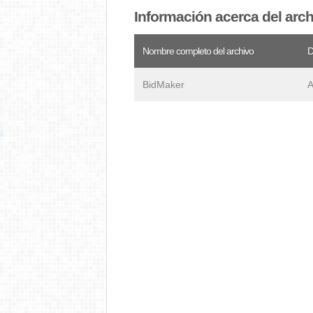
Información acerca del arc
Nombre completo del archivo
D
BidMaker
A