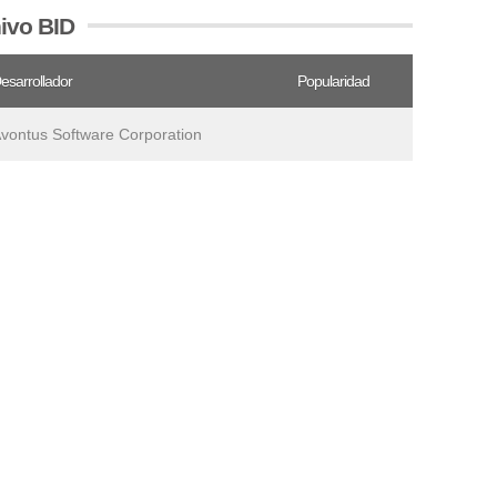
hivo BID
esarrollador
Popularidad
vontus Software Corporation