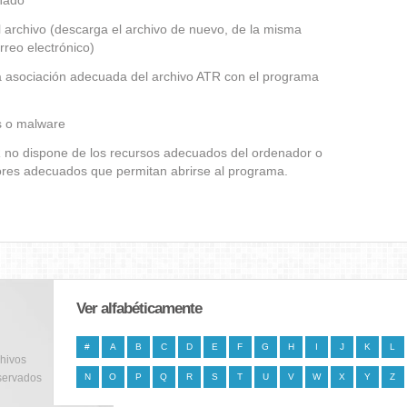
añado
 archivo (descarga el archivo de nuevo, de la misma
rreo electrónico)
la asociación adecuada del archivo ATR con el programa
us o malware
TR no dispone de los recursos adecuados del ordenador o
dores adecuados que permitan abrirse al programa.
Ver alfabéticamente
#
A
B
C
D
E
F
G
H
I
J
K
L
chivos
servados
N
O
P
Q
R
S
T
U
V
W
X
Y
Z