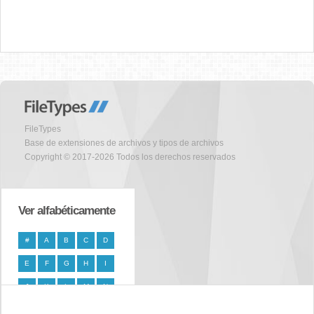
FileTypes
Base de extensiones de archivos y tipos de archivos
Copyright © 2017-2026 Todos los derechos reservados
Ver alfabéticamente
#
A
B
C
D
E
F
G
H
I
J
K
L
M
N
O
P
Q
R
S