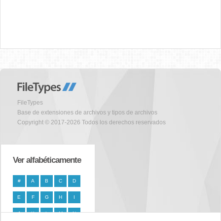
FileTypes
Base de extensiones de archivos y tipos de archivos
Copyright © 2017-2026 Todos los derechos reservados
Ver alfabéticamente
#
A
B
C
D
E
F
G
H
I
J
K
L
M
N