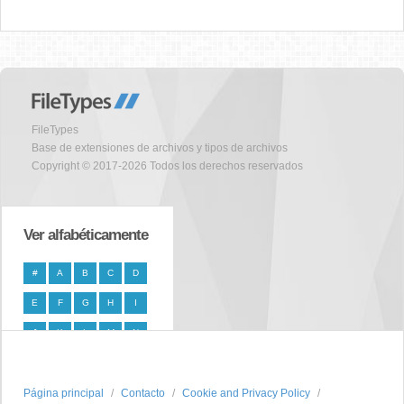
FileTypes
Base de extensiones de archivos y tipos de archivos
Copyright © 2017-2026 Todos los derechos reservados
Ver alfabéticamente
#
A
B
C
D
E
F
G
H
I
J
K
L
M
N
O
P
Q
R
S
Página principal
T
U
V
W
Contacto
X
Cookie and Privacy Policy