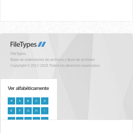
FileTypes
Base de extensiones de archivos y tipos de archivos
Copyright © 2017-2026 Todos los derechos reservados
Ver alfabéticamente
#
A
B
C
D
E
F
G
H
I
J
K
L
M
N
O
P
Q
R
S