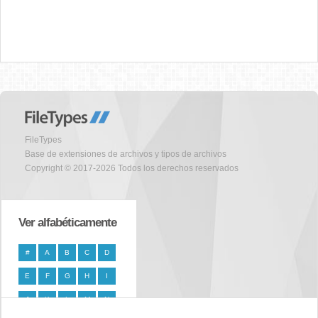
FileTypes
Base de extensiones de archivos y tipos de archivos
Copyright © 2017-2026 Todos los derechos reservados
Ver alfabéticamente
#
A
B
C
D
E
F
G
H
I
J
K
L
M
N