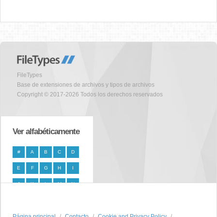
FileTypes
Base de extensiones de archivos y tipos de archivos
Copyright © 2017-2026 Todos los derechos reservados
Ver alfabéticamente
#
A
B
C
D
E
F
G
H
I
J
K
L
M
N
O
P
Q
R
S
Página principal
T
U
V
W
Contacto
X
Cookie and Privacy Policy