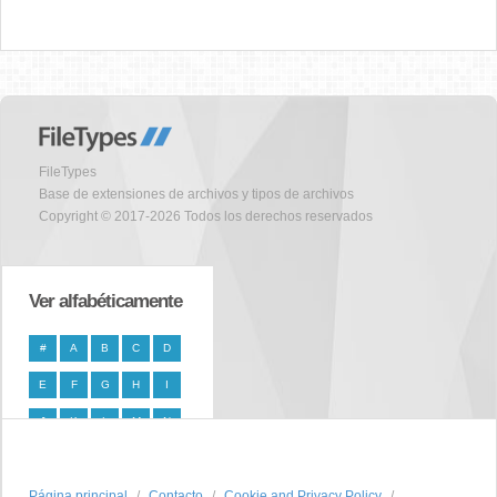
FileTypes
Base de extensiones de archivos y tipos de archivos
Copyright © 2017-2026 Todos los derechos reservados
Ver alfabéticamente
#
A
B
C
D
E
F
G
H
I
J
K
L
M
N
O
P
Q
R
S
Página principal
T
U
V
W
Contacto
X
Cookie and Privacy Policy