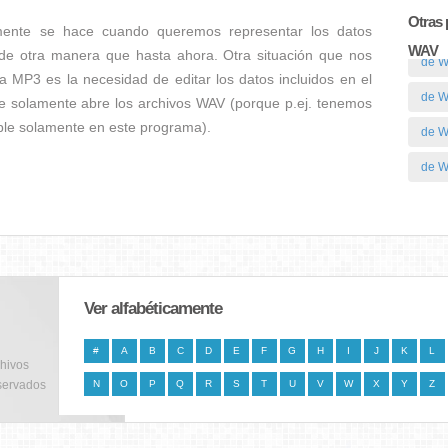
Otras 
mente se hace cuando queremos representar los datos
WAV
 de otra manera que hasta ahora. Otra situación que nos
de W
a MP3 es la necesidad de editar los datos incluidos en el
de W
e solamente abre los archivos WAV (porque p.ej. tenemos
ible solamente en este programa).
de 
de 
Ver alfabéticamente
#
A
B
C
D
E
F
G
H
I
J
K
L
chivos
servados
N
O
P
Q
R
S
T
U
V
W
X
Y
Z