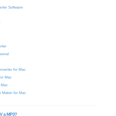
erter Software
r
rter
rsonal
nverter for Mac
for Mac
r Mac
ne Maker for Mac
AV a MP3?