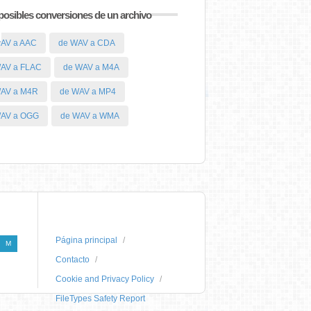
posibles conversiones de un archivo
AV a AAC
de WAV a CDA
AV a FLAC
de WAV a M4A
WAV a M4R
de WAV a MP4
WAV a OGG
de WAV a WMA
Página principal
M
Contacto
Cookie and Privacy Policy
FileTypes Safety Report