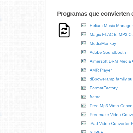
Programas que convierten 
Helium Music Manager
Magic FLAC to MP3 Co
MediaMonkey
Adobe Soundbooth
Aimersoft DRM Media 
AMR Player
dBpoweramp family sui
FormatFactory
fre:ac
Free Mp3 Wma Conver
Freemake Video Conve
iPad Video Converter 
SUPER