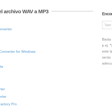
el archivo WAV a MP3
Encon
nverter
Basta 
p.ej.
"
este t
Converter for Windows
serás 
adecu
te
ter
rter
Factory Pro