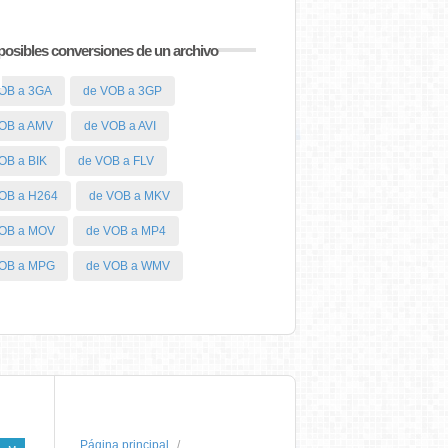
posibles conversiones de un archivo
OB a 3GA
de VOB a 3GP
OB a AMV
de VOB a AVI
OB a BIK
de VOB a FLV
OB a H264
de VOB a MKV
VOB a MOV
de VOB a MP4
VOB a MPG
de VOB a WMV
Página principal