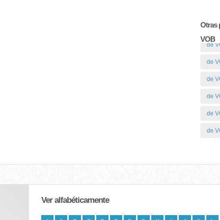
Otras 
VOB
de V
de V
de V
de V
de 
de 
Ver alfabéticamente