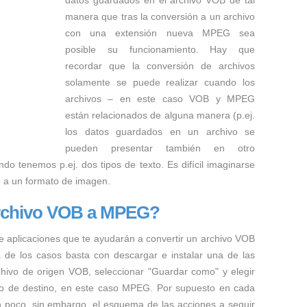
datos guardados en el archivo VOB de tal
manera que tras la conversión a un archivo
con una extensión nueva MPEG sea
posible su funcionamiento. Hay que
recordar que la conversión de archivos
solamente se puede realizar cuando los
archivos – en este caso VOB y MPEG
están relacionados de alguna manera (p.ej.
los datos guardados en un archivo se
pueden presentar también en otro
ndo tenemos p.ej. dos tipos de texto. Es difícil imaginarse
o a un formato de imagen.
archivo VOB a MPEG?
e aplicaciones que te ayudarán a convertir un archivo VOB
a de los casos basta con descargar e instalar una de las
rchivo de origen VOB, seleccionar "Guardar como" y elegir
hivo de destino, en este caso MPEG. Por supuesto en cada
n poco, sin embargo, el esquema de las acciones a seguir