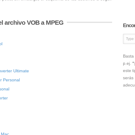
el archivo VOB a MPEG
Encon
ol
Basta 
p.ej.
"
este t
erter Ultimate
serás 
r Personal
adecu
sonal
rter
r Mac