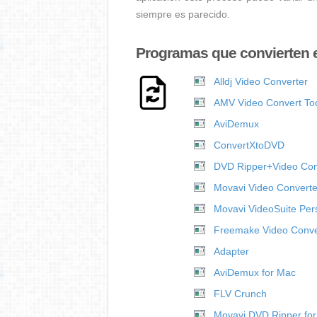
siempre es parecido.
Programas que convierten 
Alldj Video Converter
AMV Video Convert To
AviDemux
ConvertXtoDVD
DVD Ripper+Video Conv
Movavi Video Converte
Movavi VideoSuite Per
Freemake Video Conve
Adapter
AviDemux for Mac
FLV Crunch
Movavi DVD Ripper fo