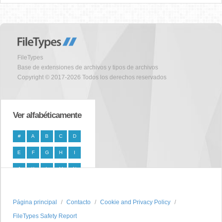
FileTypes
Base de extensiones de archivos y tipos de archivos
Copyright © 2017-2026 Todos los derechos reservados
Ver alfabéticamente
#
A
B
C
D
E
F
G
H
I
J
K
L
M
N
O
P
Q
R
S
Página principal
T
U
V
W
Contacto
X
Cookie and Privacy Policy
FileTypes Safety Report
Y
Z