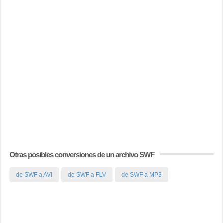
Otras posibles conversiones de un archivo SWF
de SWF a AVI
de SWF a FLV
de SWF a MP3