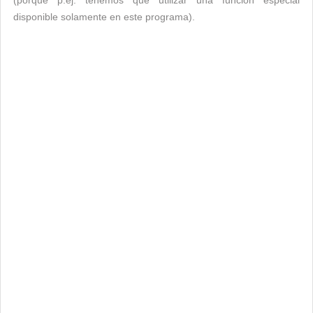
(porque p.ej. tenemos que utilizar una función especial
disponible solamente en este programa).