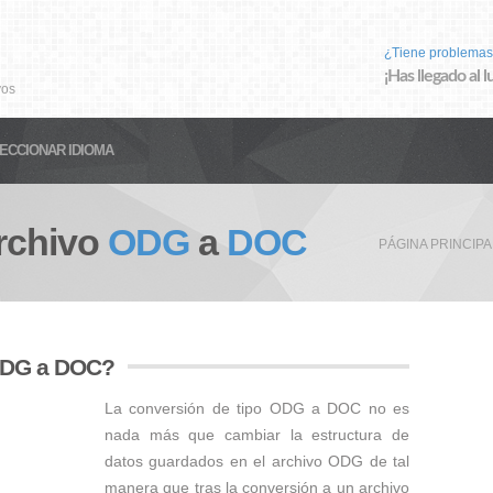
¿Tiene problemas
¡Has llegado al 
vos
ECCIONAR IDIOMA
rchivo
ODG
a
DOC
PÁGINA PRINCIPA
 ODG a DOC?
La conversión de tipo ODG a DOC no es
nada más que cambiar la estructura de
datos guardados en el archivo ODG de tal
manera que tras la conversión a un archivo