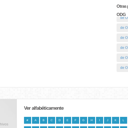
Otras 
ODG
de 
de O
de O
de O
de 
de O
Ver alfabéticamente
#
A
B
C
D
E
F
G
H
I
J
K
L
chivos