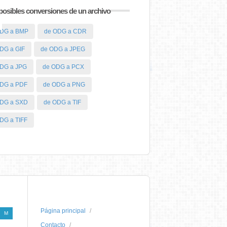
posibles conversiones de un archivo
ODG a BMP
de ODG a CDR
DG a GIF
de ODG a JPEG
DG a JPG
de ODG a PCX
DG a PDF
de ODG a PNG
ODG a SXD
de ODG a TIF
DG a TIFF
Página principal
M
Contacto