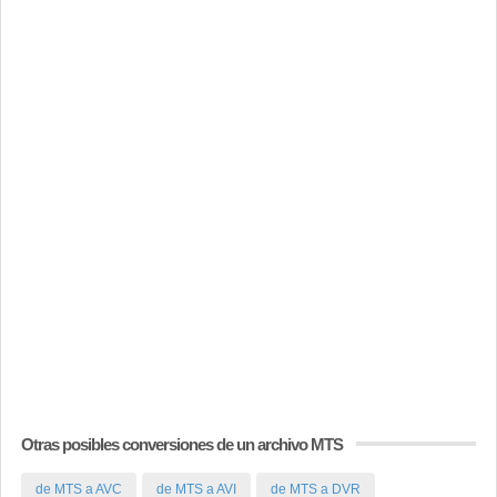
Otras posibles conversiones de un archivo MTS
de MTS a AVC
de MTS a AVI
de MTS a DVR