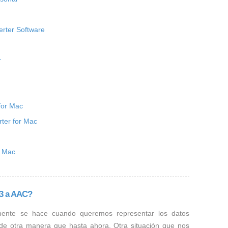
erter Software
r
for Mac
ter for Mac
r Mac
P3 a AAC?
mente se hace cuando queremos representar los datos
 de otra manera que hasta ahora. Otra situación que nos