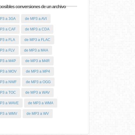
posibles conversiones de un archivo
P3 a 3GA
de MP3 a AVI
P3 a CAF
de MP3 a CDA
P3 a FLA
de MP3 a FLAC
P3 a FLV
de MP3 a M4A
P3 a M4P
de MP3 a M4R
MP3 a MOV
de MP3 a MP4
MP3 a NWF
de MP3 a OGG
P3 a TOC
de MP3 a WAV
MP3 a WAVE
de MP3 a WMA
MP3 a WMV
de MP3 a WV