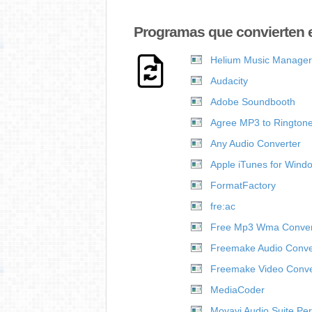
Programas que convierten 
Helium Music Manager
Audacity
Adobe Soundbooth
Agree MP3 to Ringtone
Any Audio Converter
Apple iTunes for Wind
FormatFactory
fre:ac
Free Mp3 Wma Conver
Freemake Audio Conve
Freemake Video Conve
MediaCoder
Movavi Audio Suite Pe