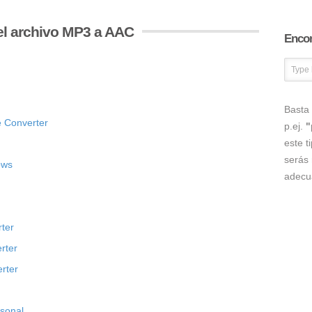
el archivo MP3 a AAC
Encon
Basta 
 Converter
p.ej.
"
este t
serás 
ows
adecu
ter
rter
rter
rsonal