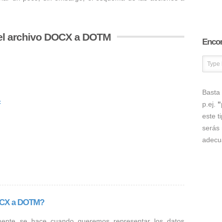
el archivo DOCX a DOTM
Encon
Basta 
c
p.ej.
"
este t
serás 
adecu
DOCX a DOTM?
mente se hace cuando queremos representar los datos