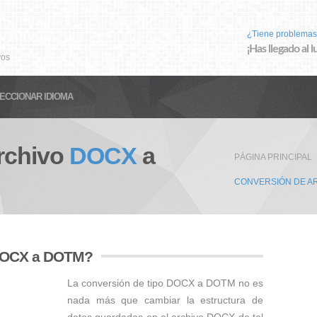
¿Tiene problemas
¡Has llegado al 
vos
ECCIONAR IDIOMA
rchivo
DOCX
a
PÁGINA PRINCIPAL
CONVERSIÓN DE A
 DOCX a DOTM?
La conversión de tipo DOCX a DOTM no es
nada más que cambiar la estructura de