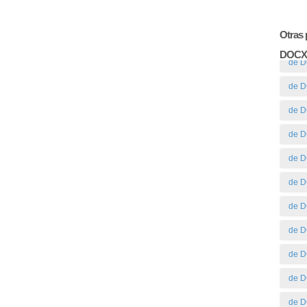
Otras 
DOCX
de D
de 
de 
de 
de 
de 
de 
de 
de 
de 
de 