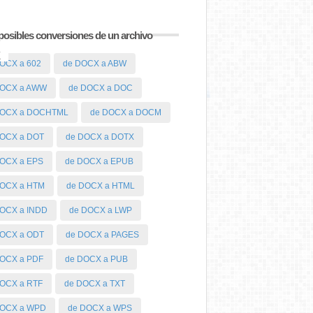
posibles conversiones de un archivo
OCX a 602
de DOCX a ABW
DOCX a AWW
de DOCX a DOC
DOCX a DOCHTML
de DOCX a DOCM
DOCX a DOT
de DOCX a DOTX
DOCX a EPS
de DOCX a EPUB
DOCX a HTM
de DOCX a HTML
DOCX a INDD
de DOCX a LWP
DOCX a ODT
de DOCX a PAGES
DOCX a PDF
de DOCX a PUB
DOCX a RTF
de DOCX a TXT
DOCX a WPD
de DOCX a WPS