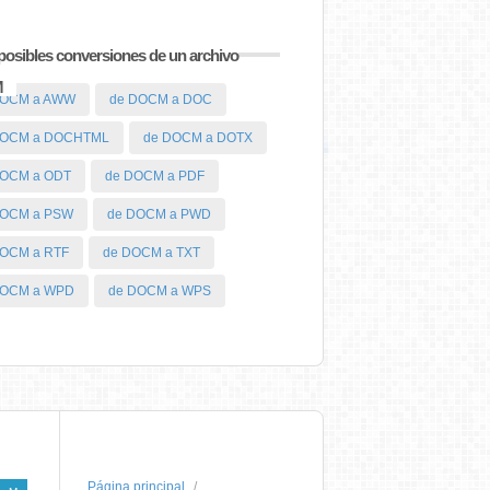
posibles conversiones de un archivo
M
DOCM a AWW
de DOCM a DOC
DOCM a DOCHTML
de DOCM a DOTX
DOCM a ODT
de DOCM a PDF
DOCM a PSW
de DOCM a PWD
DOCM a RTF
de DOCM a TXT
DOCM a WPD
de DOCM a WPS
Página principal