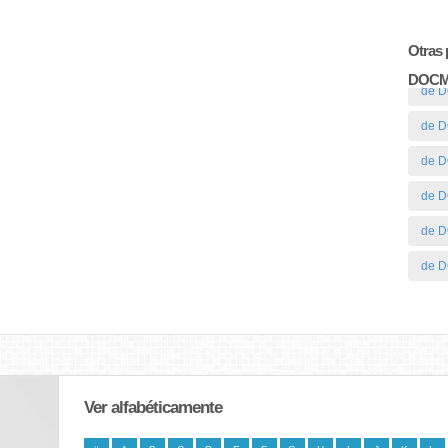
Otras 
DOC
de 
de 
de 
de 
de 
de 
Ver alfabéticamente