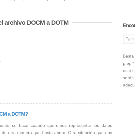
 el archivo DOCM a DOTM
Encon
Basta 
c
p.ej.
"
este t
serás 
adecu
DOCM a DOTM?
mente se hace cuando queremos representar los datos
M de otra manera que hasta ahora. Otra situación que nos