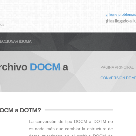
¿Tiene problemas
¡Has llegado al 
vos
ECCIONAR IDIOMA
rchivo
DOCM
a
PÁGINA PRINCIPAL
CONVERSIÓN DE A
 DOCM a DOTM?
La conversión de tipo DOCM a DOTM no
es nada más que cambiar la estructura de