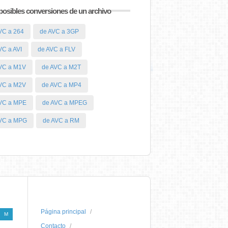
posibles conversiones de un archivo
VC a 264
de AVC a 3GP
VC a AVI
de AVC a FLV
VC a M1V
de AVC a M2T
VC a M2V
de AVC a MP4
VC a MPE
de AVC a MPEG
VC a MPG
de AVC a RM
Página principal
M
Contacto