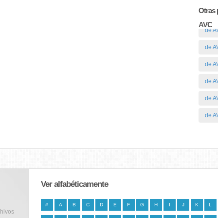
Otras 
AVC
de A
de A
de A
de A
de A
de A
Ver alfabéticamente
#
A
B
C
D
E
F
G
H
I
J
K
L
chivos