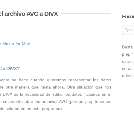
l archivo AVC a DIVX
Encon
r
r
ne Maker for Mac
Basta 
p.ej.
"
este t
C a DIVX?
serás 
adecu
mente se hace cuando queremos representar los datos
 de otra manera que hasta ahora. Otra situación que nos
a DIVX es la necesidad de editar los datos incluidos en el
e solamente abre los archivos AVC (porque p.ej. tenemos
ible solamente en este programa).