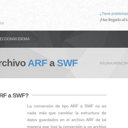
¿Tiene problemas
¡Has llegado al 
vos
ECCIONAR IDIOMA
rchivo
ARF
a
SWF
PÁGINA PRINCIP
ARF a SWF?
La conversión de tipo ARF a SWF no es
nada más que cambiar la estructura de
datos guardados en el archivo ARF de tal
manera que tras la conversión a un archivo