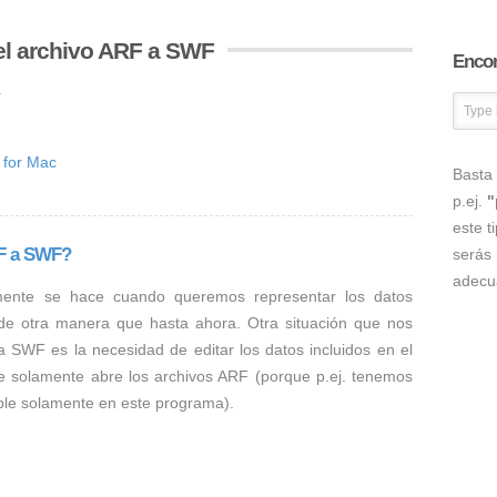
el archivo ARF a SWF
Encon
r
 for Mac
Basta 
p.ej.
"
este t
RF a SWF?
serás 
adecu
mente se hace cuando queremos representar los datos
 de otra manera que hasta ahora. Otra situación que nos
a SWF es la necesidad de editar los datos incluidos en el
e solamente abre los archivos ARF (porque p.ej. tenemos
ible solamente en este programa).