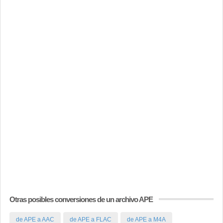
Otras posibles conversiones de un archivo APE
de APE a AAC
de APE a FLAC
de APE a M4A