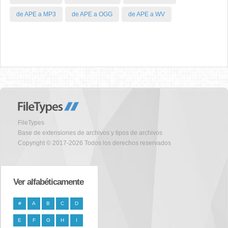
de APE a MP3
de APE a OGG
de APE a WV
FileTypes
Base de extensiones de archivos y tipos de archivos
Copyright © 2017-2026 Todos los derechos reservados
Ver alfabéticamente
#
A
B
C
D
E
F
G
H
I