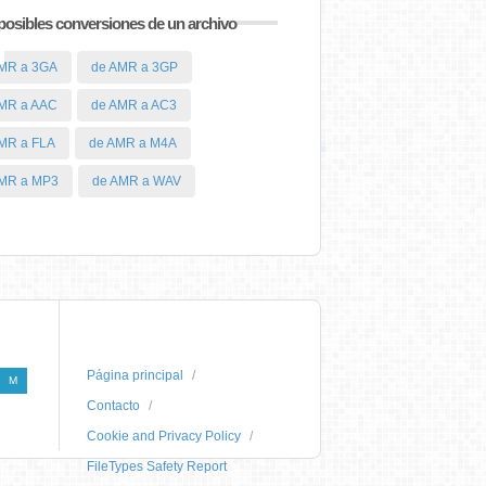
posibles conversiones de un archivo
MR a 3GA
de AMR a 3GP
MR a AAC
de AMR a AC3
MR a FLA
de AMR a M4A
MR a MP3
de AMR a WAV
Página principal
M
Contacto
Cookie and Privacy Policy
FileTypes Safety Report