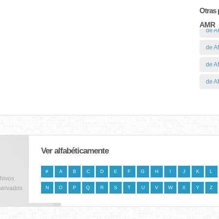
Otras 
AMR
de A
de A
de A
de A
Ver alfabéticamente
#
A
B
C
D
E
F
G
H
I
J
K
L
chivos
servados
N
O
P
Q
R
S
T
U
V
W
X
Y
Z