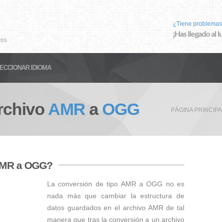
¿Tiene problemas
¡Has llegado al 
vos
ECCIONAR IDIOMA
rchivo
AMR
a
OGG
PÁGINA PRINCIP
 AMR a OGG?
La conversión de tipo AMR a OGG no es
nada más que cambiar la estructura de
datos guardados en el archivo AMR de tal
manera que tras la conversión a un archivo