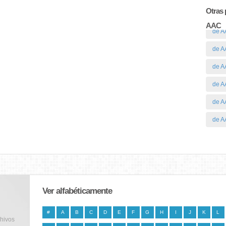
Otras 
AAC
de A
de A
de A
de A
de A
de 
Ver alfabéticamente
#
A
B
C
D
E
F
G
H
I
J
K
L
chivos