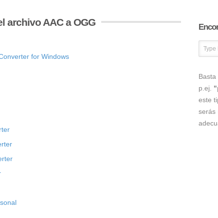
el archivo AAC a OGG
Encon
Converter for Windows
Basta 
p.ej.
"
este t
serás 
adecu
ter
rter
rter
r
rsonal