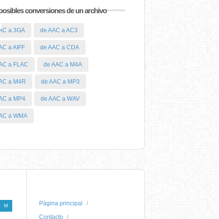
posibles conversiones de un archivo
AC a 3GA
de AAC a AC3
AC a AIFF
de AAC a CDA
AC a FLAC
de AAC a M4A
AC a M4R
de AAC a MP3
AC a MP4
de AAC a WAV
AAC a WMA
Página principal
M
Contacto