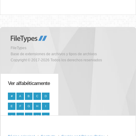
FileTypes
Base de extensiones de archivos y tipos de archivos
Copyright © 2017-2026 Todos los derechos reservados
Ver alfabéticamente
#
A
B
C
D
E
F
G
H
I
J
K
L
M
N
O
P
Q
R
S